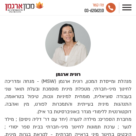
צרו קשר
03-6206210
רונית ארגמן
מנהלת ומייסדת המכון, רונית ארגמן (MSW) - מנחה ומדריכה
לחינוך מיני-חברתי, מטפלת מינית מוסמכת ובעלת תואר שני
בעבודה סוציאלית, מומחית למיניות ונכות, טיפול בטראומה,
התנהגות מינית בעייתית והתמכרות לפורנו, מין ואהבה.
דוקטורנטית ללימודי מגדר באוניברסיטת בר אילן.
מחברת הספרים: מילדה לנערה (יחד עם דר' דליה ניסים) ; מילד
לנער ; ערכת תמונות לחינוך מיני-חברתי בבית ספר יסודי ;
היבטים בחינוך מיני בראייה חברתית - לקראת בגרות מינית,