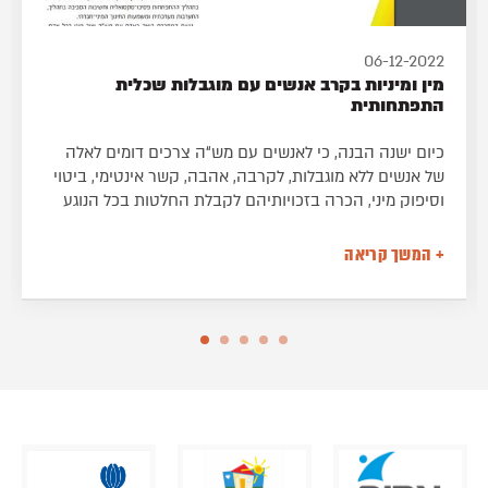
06-12-2022
מין ומיניות בקרב אנשים עם מוגבלות שכלית
התפתחותית
כיום ישנה הבנה, כי לאנשים עם מש“ה צרכים דומים לאלה
של אנשים ללא מוגבלות, לקרבה, אהבה, קשר אינטימי, ביטוי
וסיפוק מיני, הכרה בזכויותיהם לקבלת החלטות בכל הנוגע
למיניותם, חינוך מיני-חברתי מותאם, תנאים לפרטיות וביטוי
מיני באופן מכובד, כמו גם הגנה מפני מצבי ניצול.
+ המשך קריאה
מאמר זה כולל התייחסות היסטורית לעמדות ביחס לחיבור
שבין מיניות ומוגבלות שכלית, סקירה קצרה של נקודות
משמעותיות בתהליך ההתפתחות פסיכו-סקסואלית וחשיבות
הסביבה בתהליך, התערבות מערכתית ומשמעות החינוך
המיני-חברתי.
מאת רונית ארגמן, MSW, מנהלת מכון ארגמן.