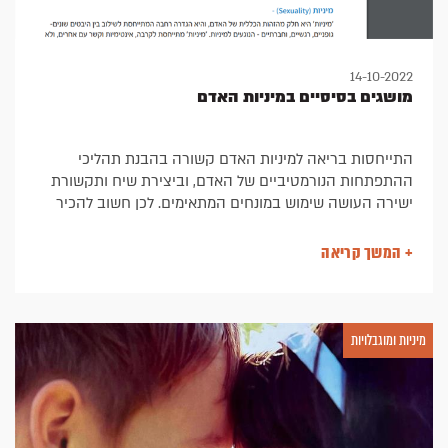
14-10-2022
מושגים בסיסיים במיניות האדם
התייחסות בריאה למיניות האדם קשורה בהבנת תהליכי
ההתפתחות הנורמטיביים של האדם, וביצירת שיח ותקשורת
ישירה העושה שימוש במונחים המתאימים. לכן חשוב להכיר
את המונחים ואת ההגדרות של כל אחד מהמונחים. מאת רונית
ארגמן, MSW, מנהלת מכון ארגמן
+ המשך קריאה
המאמר לקוח מתוך החוברת
מיניות וזוגיות בקרב אנשים עם
מוגבלות שכלית התפתחותית
קרן שלם
מיניות ומוגבלויות