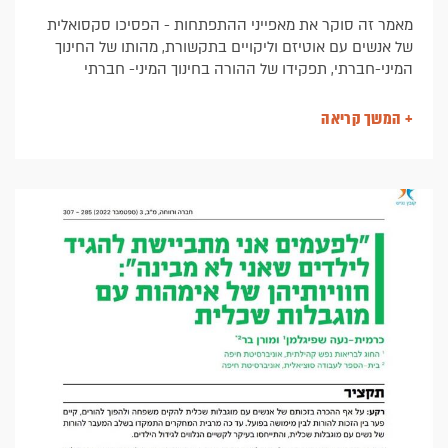
מאמר זה סוקר את מאפייני ההתפתחות - הפסיכו סקסואלית
של אנשים עם אוטיזם וליקויים בתקשורת, מהותו של החינוך
המיני-חברתי, תפקידו של ההורה בחינוך המיני- חברתי
והתייחסות למספר נושאי בסיס רלוונטיים להדרכת ההורים.
מאת רונית ארגמן, MSW, מנהלת מכון ארגמן
+ המשך קריאה