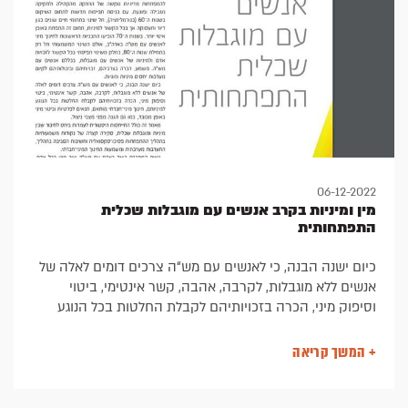
06-12-2022
מין ומיניות בקרב אנשים עם מוגבלות שכלית
התפתחותית
כיום ישנה הבנה, כי לאנשים עם מש“ה צרכים דומים לאלה של
אנשים ללא מוגבלות, לקרבה, אהבה, קשר אינטימי, ביטוי
וסיפוק מיני, הכרה בזכויותיהם לקבלת החלטות בכל הנוגע
למיניותם, חינוך מיני-חברתי מותאם, תנאים לפרטיות וביטוי מיני
באופן מכובד, כמו גם הגנה מפני מצבי ניצול.
+ המשך קריאה
מאמר זה כולל התייחסות היסטורית לעמדות ביחס לחיבור
שבין מיניות ומוגבלות שכלית, סקירה קצרה של נקודות
משמעותיות בתהליך ההתפתחות פסיכו-סקסואלית וחשיבות