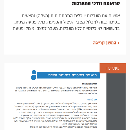
טראומה ודרכי התערבות
אנשים עם מוגבלות שכלית התפתחותית (מש"ה) נמצאים
בסיכון גבוה למכלול מצבי הניצול והפגיעה, כולל פגיעה מינית,
בהשוואה לאוכלוסייה ללא מוגבלות. מעבר למצבי ניצול ופגיעה
מינית מדווח על חוויות חיים שליליות מרובות וטראומות נוספות
וכן טראומה ראשונית של עצם קיום המוגבלות. מול נתונים
+ המשך קריאה
קשים אלו קיים חוסר בהערכת והבנת תופעות אלו לעומק,
חוסר בכלים מותאמים לאיתור והערכת טראומות ודרכי טיפול
לאוכלוסייה זו. בפרק מודגשת חשיבות התערבות מערכתית
ופרטנית במצבי טראומה בכלל ובמצבי פגיעה מינית בפרט, תוך
מושגי יסוד
התאמת דרכי ההתערבות לאפיוני האוכלוסייה.מאת רונית
ארגמן, MSW, מנהלת מכון ארגמן