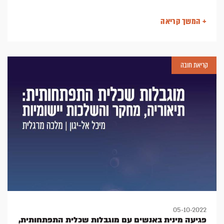
באופן רציני, נינוח ופתוח. ההשלכות כוללות בין היתר
מוצפות גדולה, חשיפות והתנהגויות מיניות לא מותאמות
+ המשך קריאה
מגיל צעיר, בלבול רב בהתייחס למושגים שונים הקשורים
למיניות ומנגד חוסר בהדרכה מינית מותאמת לשנות ה-
2000. זאת ביחס לאוכלוסייה הרחבה, קל וחומר כאשר
מדובר על אוכלוסייה של אנשים המאובחנים ברצף
קריאת חובה
האוטיזם.
מאת רונית ארגמן, MSW, מנהלת מכון ארגמן
05-10-2022
פגיעה מינית באנשים עם מוגבלות שכלית התפתחותית,