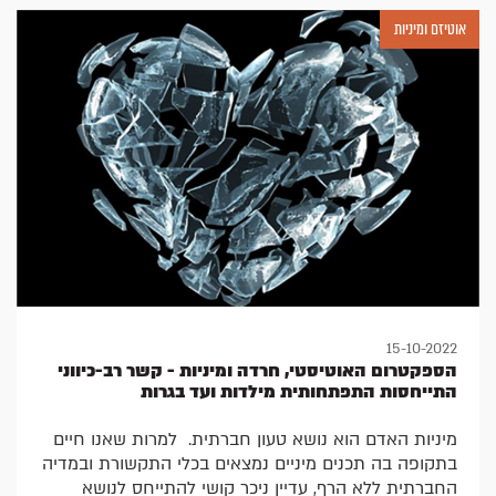
הסביבה בתהליך, התערבות מערכתית ומשמעות החינוך
אוטיזם ומיניות
המיני-חברתי.
מאת רונית ארגמן, MSW, מנהלת מכון ארגמן.
15-10-2022
הספקטרום האוטיסטי, חרדה ומיניות - קשר רב-כיווני
התייחסות התפתחותית מילדות ועד בגרות
מיניות האדם הוא נושא טעון חברתית. למרות שאנו חיים
בתקופה בה תכנים מיניים נמצאים בכלי התקשורת ובמדיה
החברתית ללא הרף, עדיין ניכר קושי להתייחס לנושא